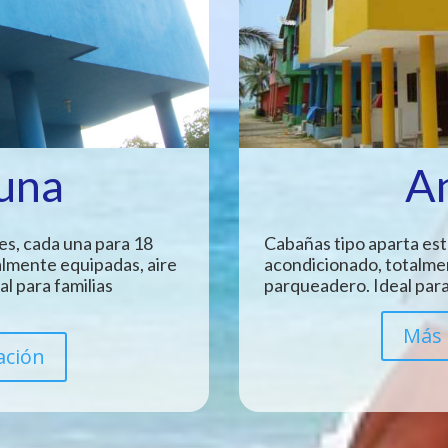
Luna
A
es, cada una para 18
Cabañas tipo aparta est
almente equipadas, aire
acondicionado, totalme
l para familias
parqueadero. Ideal para
Más 
ación