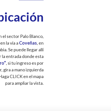
bicación
 el sector Palo Blanco,
 en la vía a
Coveñas
, en
a. Se puede llegar allí
r la entrada donde esta
Oro”
, si tu ingreso es por
r, gira a mano izquierda
Haga CLICK en el mapa
para ampliar la vista.