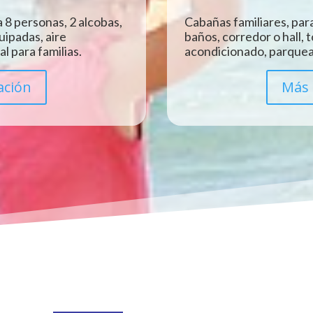
 8 personas, 2 alcobas,
Cabañas familiares, para
uipadas, aire
baños, corredor o hall, 
l para familias.
acondicionado, parquead
ación
Más 