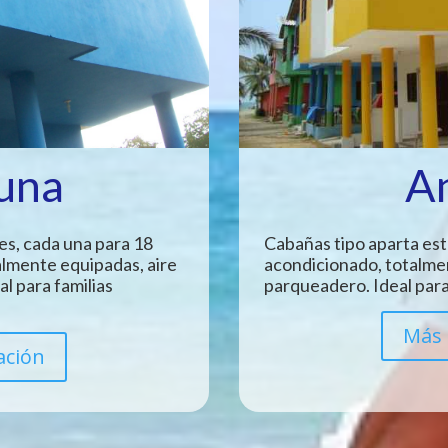
Luna
A
es, cada una para 18
Cabañas tipo aparta est
almente equipadas, aire
acondicionado, totalme
l para familias
parqueadero. Ideal para
Más 
ación