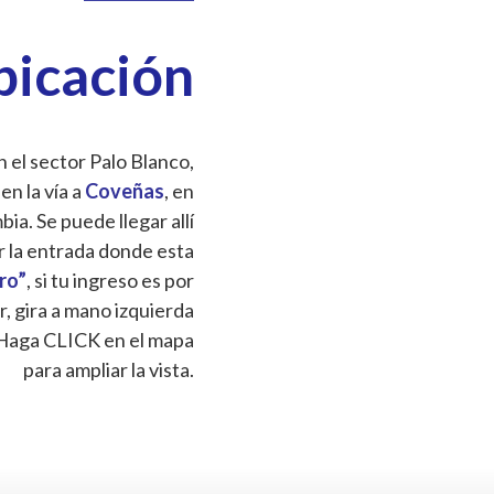
bicación
 el sector Palo Blanco,
 en la vía a
Coveñas
, en
a. Se puede llegar allí
r la entrada donde esta
Oro”
, si tu ingreso es por
r, gira a mano izquierda
Haga CLICK en el mapa
para ampliar la vista.