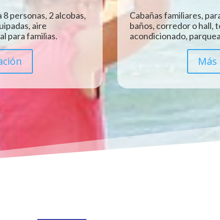
 8 personas, 2 alcobas,
Cabañas familiares, para
uipadas, aire
baños, corredor o hall, 
l para familias.
acondicionado, parquead
ación
Más 