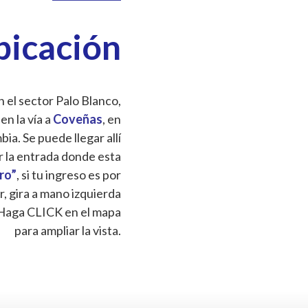
bicación
 el sector Palo Blanco,
 en la vía a
Coveñas
, en
a. Se puede llegar allí
r la entrada donde esta
Oro”
, si tu ingreso es por
r, gira a mano izquierda
Haga CLICK en el mapa
para ampliar la vista.