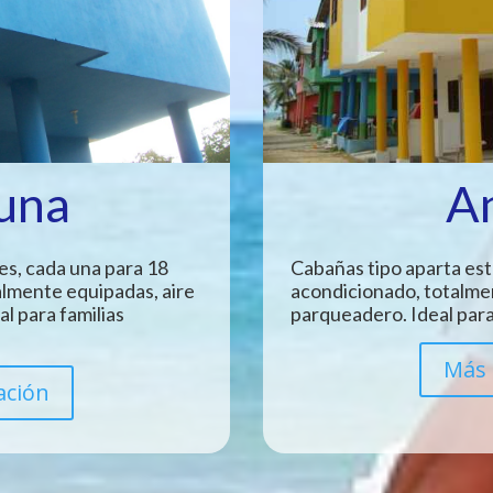
Luna
A
es, cada una para 18
Cabañas tipo aparta est
almente equipadas, aire
acondicionado, totalme
l para familias
parqueadero. Ideal para
Más 
ación