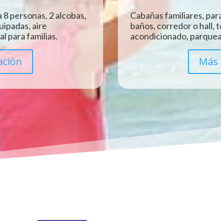
 8 personas, 2 alcobas,
Cabañas familiares, para
uipadas, aire
baños, corredor o hall, 
l para familias.
acondicionado, parquead
ación
Más 