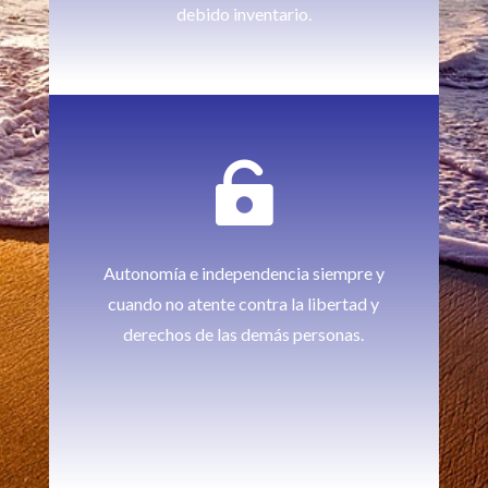
debido inventario.

Autonomía e independencia siempre y
cuando no atente contra la libertad y
derechos de las demás personas.