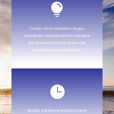

Contar con el suministro de gas,
acueducto y energía eléctrica siempre
que la solución este al alcance del
mayordomo y/o propietario.

Recibir a la hora acordada y con el