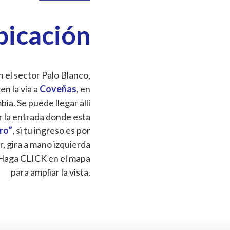
bicación
 el sector Palo Blanco,
 en la vía a
Coveñas
, en
a. Se puede llegar allí
r la entrada donde esta
Oro”
, si tu ingreso es por
r, gira a mano izquierda
Haga CLICK en el mapa
para ampliar la vista.