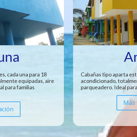
Luna
A
es, cada una para 18
Cabañas tipo aparta est
almente equipadas, aire
acondicionado, totalme
l para familias
parqueadero. Ideal para
Más 
ación