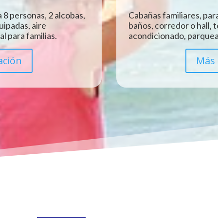
 8 personas, 2 alcobas,
Cabañas familiares, para
uipadas, aire
baños, corredor o hall, 
l para familias.
acondicionado, parquead
ación
Más 