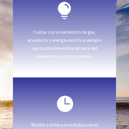

Contar con el suministro de gas,
acueducto y energía eléctrica siempre
que la solución este al alcance del
mayordomo y/o propietario.

Recibir a la hora acordada y con el