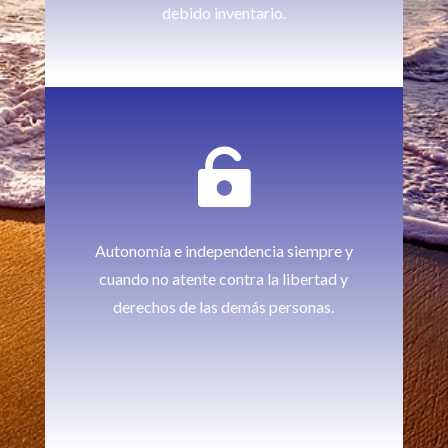
debido inventario.

Autonomía e independencia siempre y
cuando no atente contra la libertad y
derechos de las demás personas.