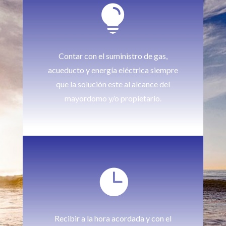

Contar con el suministro de gas,
acueducto y energía eléctrica siempre
que la solución este al alcance del
mayordomo y/o propietario.

Recibir a la hora acordada y con el