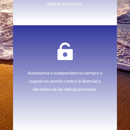
debido inventario.

Autonomía e independencia siempre y
cuando no atente contra la libertad y
derechos de las demás personas.