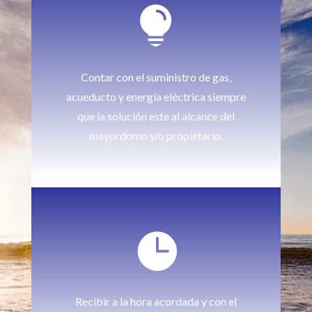

Contar con el suministro de gas,
acueducto y energía eléctrica siempre
que la solución este al alcance del
mayordomo y/o propietario.

Recibir a la hora acordada y con el