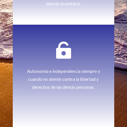
debido inventario.

Autonomía e independencia siempre y
cuando no atente contra la libertad y
derechos de las demás personas.