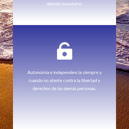
debido inventario.

Autonomía e independencia siempre y
cuando no atente contra la libertad y
derechos de las demás personas.