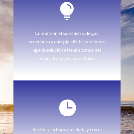

Contar con el suministro de gas,
acueducto y energía eléctrica siempre
que la solución este al alcance del
mayordomo y/o propietario.

Recibir a la hora acordada y con el