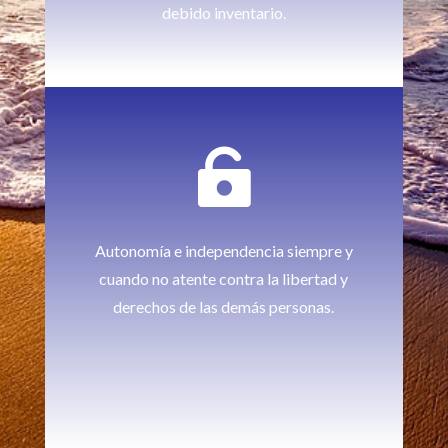
debido inventario.

Autonomía e independencia siempre y
cuando no atente contra la libertad y
derechos de las demás personas.