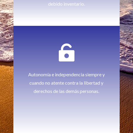
debido inventario.

Autonomía e independencia siempre y
cuando no atente contra la libertad y
derechos de las demás personas.