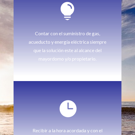

Contar con el suministro de gas,
acueducto y energía eléctrica siempre
que la solución este al alcance del
mayordomo y/o propietario.

Recibir a la hora acordada y con el