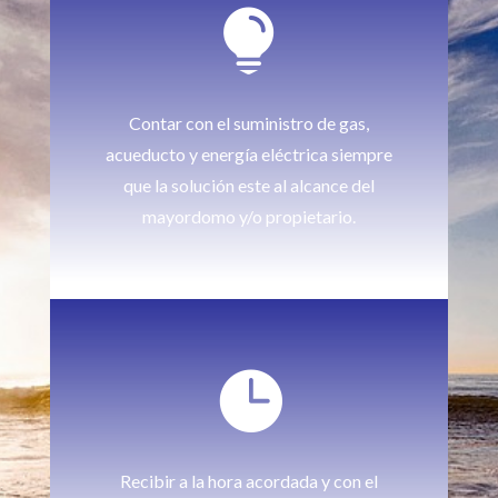

Contar con el suministro de gas,
acueducto y energía eléctrica siempre
que la solución este al alcance del
mayordomo y/o propietario.

Recibir a la hora acordada y con el