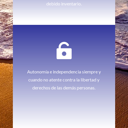
debido inventario.

Autonomía e independencia siempre y
cuando no atente contra la libertad y
derechos de las demás personas.