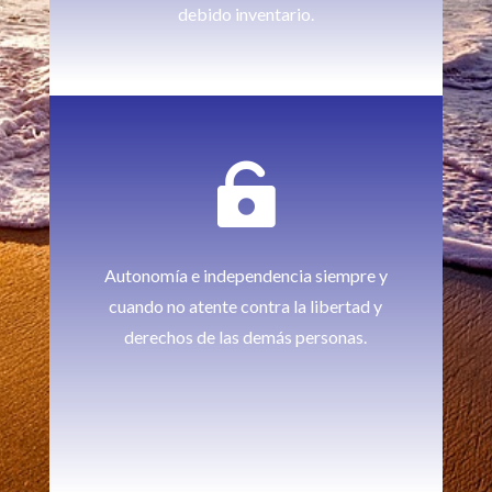
debido inventario.

Autonomía e independencia siempre y
cuando no atente contra la libertad y
derechos de las demás personas.