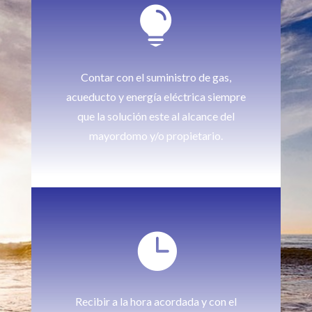

Contar con el suministro de gas,
acueducto y energía eléctrica siempre
que la solución este al alcance del
mayordomo y/o propietario.

Recibir a la hora acordada y con el