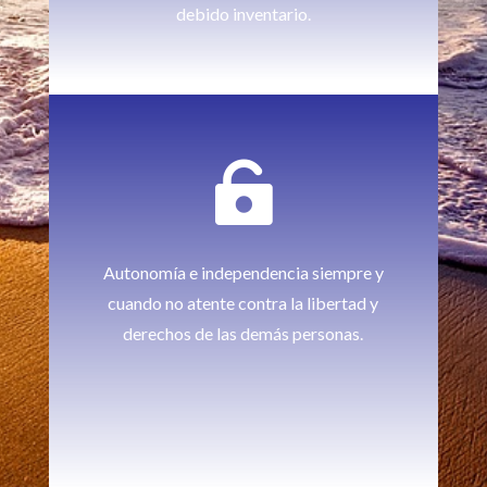
debido inventario.

Autonomía e independencia siempre y
cuando no atente contra la libertad y
derechos de las demás personas.