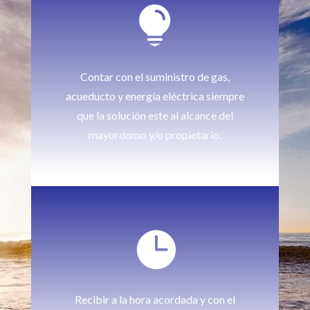

Contar con el suministro de gas,
acueducto y energía eléctrica siempre
que la solución este al alcance del
mayordomo y/o propietario.

Recibir a la hora acordada y con el