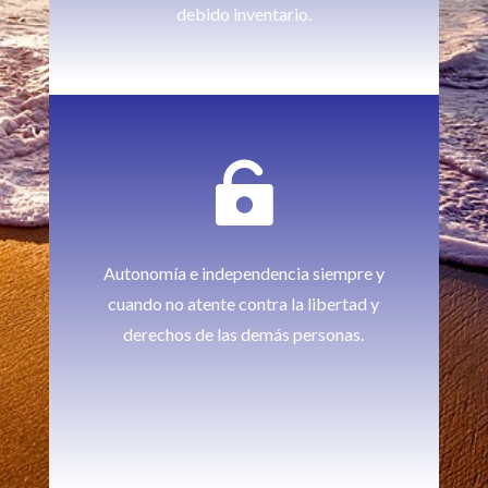
debido inventario.

Autonomía e independencia siempre y
cuando no atente contra la libertad y
derechos de las demás personas.