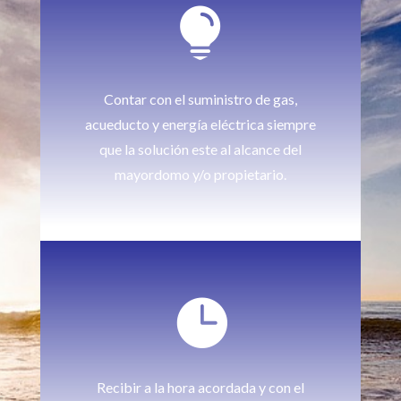

Contar con el suministro de gas,
acueducto y energía eléctrica siempre
que la solución este al alcance del
mayordomo y/o propietario.

Recibir a la hora acordada y con el