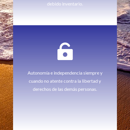
debido inventario.

Autonomía e independencia siempre y
cuando no atente contra la libertad y
derechos de las demás personas.