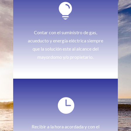

Contar con el suministro de gas,
acueducto y energía eléctrica siempre
que la solución este al alcance del
mayordomo y/o propietario.

Recibir a la hora acordada y con el